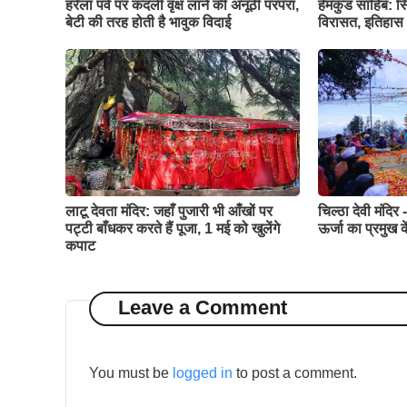
हरेला पर्व पर कदली वृक्ष लाने की अनूठी परंपरा,
हेमकुंड साहिब: सि
बेटी की तरह होती है भावुक विदाई
विरासत, इतिहास 
लाटू देवता मंदिर: जहाँ पुजारी भी आँखों पर
चिल्ठा देवी मंदिर
पट्टी बाँधकर करते हैं पूजा, 1 मई को खुलेंगे
ऊर्जा का प्रमुख क
कपाट
Leave a Comment
You must be
logged in
to post a comment.