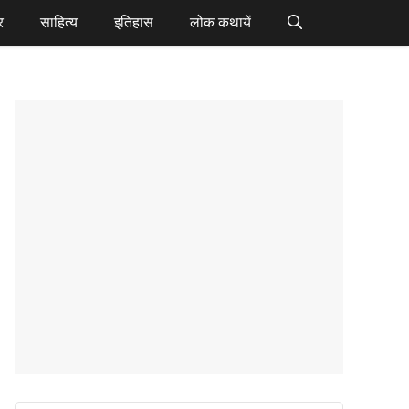
र
साहित्य
इतिहास
लोक कथायें