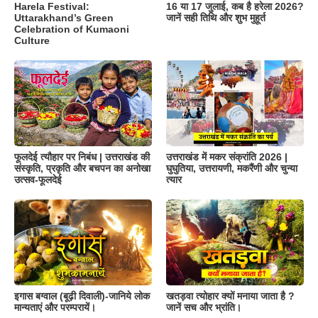
Harela Festival:
16 या 17 जुलाई, कब है हरेला 2026?
Uttarakhand’s Green
जानें सही तिथि और शुभ मुहूर्त
Celebration of Kumaoni
Culture
फूलदेई त्यौहार पर निबंध | उत्तराखंड की
उत्तराखंड में मकर संक्रांति 2026 |
संस्कृति, प्रकृति और बचपन का अनोखा
घुघुतिया, उत्तरायणी, मकरैंणी और चुन्या
उत्सव-फूलदेई
त्यार
इगास बग्वाल (बूढ़ी दिवाली)-जानिये लोक
खतड़वा त्योहार क्यों मनाया जाता है ?
मान्यताएं और परम्परायें।
जानें सच और भ्रांति।