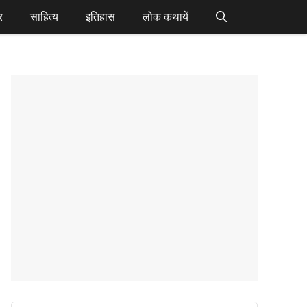
र
साहित्य
इतिहास
लोक कथायें