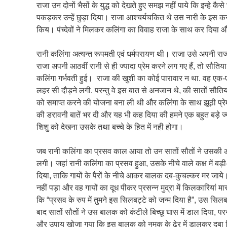
राजा उन दोनों भैसों के युद्ध को देखते हुए समझ नहीं पाये कि इन्हे क
पकड़कर उन्हें छुड़ा दिया। राजा आश्चर्यचकित थे उस नारी के इस कर
किय। पंच्देवों ने मिलकर कलिंगा का विवाह राजा के साथ कर दिया और
रानी कलिंगा अत्यन्त रूपमती एवं धर्मपरायण थी। राजा उसे अपनी रा
राजा अपनी आठवीं रानी से ही ज्यादा प्रेम करने लग गए हैं, तो सौत
कलिंगा गर्भवती हुई। राजा की खुशी का कोई पारावार न था. वह एक-ए
लहर सी दौड़ने लगी. परन्तु वे इस बात से अनजान थे, की सातों सौतिया र
को समाप्त करने की योजना बना ली थी और कलिंगा के साथ झूठी प्रेम भाव
की डरावनी बातें भर दी और यह भी कह दिया की हमने एक बहुत बड़े ज्यो
शिशु को देखना उसके तथा बच्चे के हित में नही होगा।
जब रानी कलिंगा का प्रसव काल आया तो उन सातों सौतों ने उसकी आं
लगी। जहां रानी कलिंगा का प्रसव हुआ, उसके नीचे वाले कक्ष में बड़ी-बड़
दिया, ताकि गायों के पैरों के नीचे आकर बालक दब-कुचल्कर मर जाये
नहीं पड़ा और वह गायों का दूध पीकर प्रसन्न मुद्रा में किलकारियां 
कि “प्रसव के रुप में तुमने इस सिलबट्टे को जन्म दिया है”, उस सिल
बाद सातों सौतों ने उस बालक को कंटीले बिच्छू घास में डाल दिया, पर
और उपाय खोजा गया कि इस बालक को नमक के ढेर में डालकर दबा द