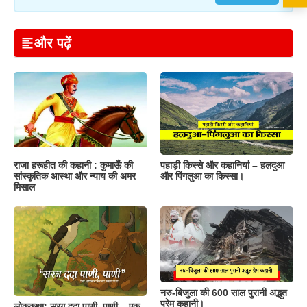
और पढ़ें
राजा हरूहीत की कहानी : कुमाऊँ की
पहाड़ी किस्से और कहानियां – हलदुआ
सांस्कृतिक आस्था और न्याय की अमर
और पिंगलुआ का किस्सा।
मिसाल
नरु-बिजुला की 600 साल पुरानी अद्भुत
प्रेम कहानी।
लोककथा: सरग ददा पाणी, पाणी – एक