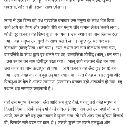
और पथ प्रदर्शक देता हूँ। पथ प्रदर्शक चाहे कोइ भी रूप बदले, तू मत
घबराना, और न ही उसका साथ छोड़ना।
लामा ने एक शिष्य को पथ प्रदर्शक बनाकर उस मनुष्य के साथ भेज दिया।
आगे आगे वह शिष्य और उसके पीछे वह मनुष्य तीर कमान लेकर चलने लगा ,
थोड़ी दूर चलकर वह शिष्य कुत्ता बन गया। उस स्थान का नाम खिंगरू रखा
गया। वह मनुष्य उस कुत्ते के साथ चलने लगा। कुछ दूर चलकर वह
दोलथांग (बारहसिंगा ) बन गया। उस स्थान का नाम दोलथांग रखा गया,
बारहसिंघे के साथ कुछ दूर चलने पर वह बारहसिंघा टोपीढू (भालू ) बन गया।
उस स्थान का नाम टोपीढूंग रखा गया। भालू आगे चलकर ऊँट बन गया।
उस जगह का नाम ऊटाधुरा हो गया। आगे चलकर वह ऊँट दुड़ (बाग़) बन
गया , उस जगह का नाम दुड़ उड्यार रखा गया। अंत में वह बाघ हलदुआ और
पिंगलुआ के देश में आकर समगाऊ (खरगोश) बनकर वहीं अंतर्ध्यान हो गया, वह
स्थान अब समगाउ कहलाती है।
वहां उस मनुष्य ने मकान, खेत आदि सब कुछ देखे, परन्तु उसे कोइ मनुष्य न
दिखाई दिया। सिर्फ हड्डियों के ढेर दिखाई दिए। तब उसे उस पक्षी की याद
आयी, डर के मारे वह एक मकान में घुसने लगा, तो उसे अंदर एक बुढ़िया दिखाई
दी, जिसके सारे बदन पर बाल थे। उससे पूछने पर उसने हलदुआ और