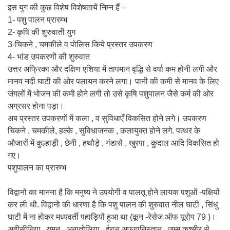
इस युग की कुछ विशेष विशेषतायें निम्न हैं –
1- पशु पालन प्रारम्भ
2- कृषि की शुरुवाती युग
3-चिकने , चमकीले व पोलिस किये प्रस्तर उपकरण
4- भांड उपकरणों की शुरुवात
उत्तर अफ्रिका और दक्षिण एशिया में तापमान वृद्धि से वर्षा कम होनी लगी और
मानव नदी घाटी की ओर पलायन करने लगा। पानी की कमी से मानव के लिए
जंगलों में भोजन की कमी होने लगी तो उसे कृषि पशुपालन जैसे कर्म की ओर
अग्रसर होना पड़ा।
अब प्रस्तर उपकरणों में कला , व सुविधाएँ विकसित होने लगे। उपकरण
चिकने , चमकीले, हल्के , सुविधाजनक , कलायुक्त होने लगे. पत्थर के
औजारों में कुल्हाड़ी , छेनी , हथौड़े , गंडासे , खुरपा , कुदाल आदि विकसित हो
गए।
पशुपालन का प्रारम्भ
विद्वानो का मानना है कि मनुष्य ने उपयोगी व पालतू होने लायक पशुओं -पक्षियों
कर ली थी. विद्वानो की धारणा है कि पशु पालन की शुरुवात नील घाटी , सिंधु
घाटी में ना होकर मध्यवर्ती पहाड़ियों हुआ था (कून -रेसेज ऑफ यूरोप 79 )।
अबीसीनिया , यमन , अनातोलिया , ईरान अफ़ग़ानिस्तान , जम्मू कश्मीर से