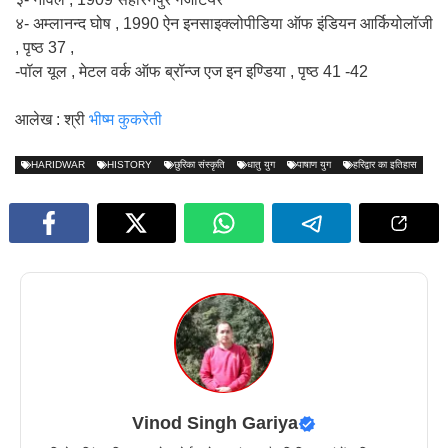
४- अम्लानन्द घोष , 1990 ऐन इनसाइक्लोपीडिया ऑफ इंडियन आर्कियोलॉजी
, पृष्ठ 37 ,
-पॉल यूल , मेटल वर्क ऑफ ब्रॉन्ज एज इन इण्डिया , पृष्ठ 41 -42
आलेख : श्री
भीष्म कुकरेती
HARIDWAR
HISTORY
छुरिका संस्कृति
धातु युग
पाषाण युग
हरिद्वार का इतिहास
Vinod Singh Gariya