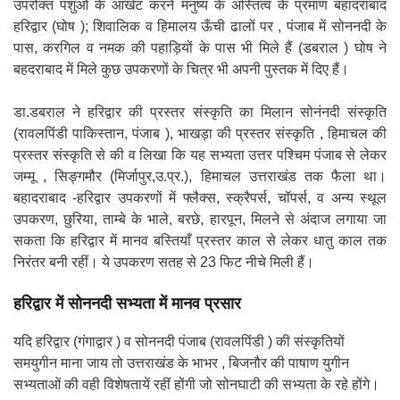
उपरोक्त पशुओं के आखेट करने मनुष्य के अस्तित्व के प्रमाण बहादराबाद
हरिद्वार (घोष ); शिवालिक व हिमालय ऊँची ढालों पर , पंजाब में सोननदी के
पास, करगिल व नमक की पहाड़ियों के पास भी मिले हैं (डबराल ) घोष ने
बहदराबाद में मिले कुछ उपकरणों के चित्र भी अपनी पुस्तक में दिए हैं।
डा.डबराल ने हरिद्वार की प्रस्तर संस्कृति का मिलान सोनंनदी संस्कृति
(रावलपिंडी पाकिस्तान, पंजाब ), भाखड़ा की प्रस्तर संस्कृति , हिमाचल की
प्रस्तर संस्कृति से की व लिखा कि यह सभ्यता उत्तर पश्चिम पंजाब से लेकर
जम्मू , सिङ्गमौर (मिर्जापुर,उ.प्र.), हिमाचल उत्तराखंड तक फैला था।
बहादराबाद -हरिद्वार उपकरणों में फ्लैक्स, स्क्रैपर्स, चॉपर्स, व अन्य स्थूल
उपकरण, छुरिया, ताम्बे के भाले, बरछे, हारपून, मिलने से अंदाज लगाया जा
सकता कि हरिद्वार में मानव बस्तियाँ प्रस्तर काल से लेकर धातु काल तक
निरंतर बनी रहीं। ये उपकरण सतह से 23 फिट नीचे मिली हैं।
हरिद्वार में सोननदी सभ्यता में मानव प्रसार
यदि हरिद्वार (गंगाद्वार ) व सोननदी पंजाब (रावलपिंडी ) की संस्कृतियों
समयुगीन माना जाय तो उत्तराखंड के भाभर , बिजनौर की पाषाण युगीन
सभ्यताओं की वही विशेषतायें रहीं होंगी जो सोनघाटी की सभ्यता के रहे होंगे।