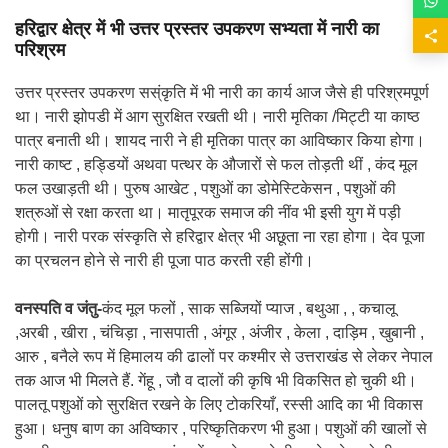
हरिद्वार क्षेत्र में भी उत्तर प्रस्तर उपकरण सभ्यता में नारी का
परिश्रम
उत्तर प्रस्तर उपकरण सस्ंकृति में भी नारी का कार्य आज जैसे ही परिश्रमपूर्ण
था। नारी झोपडी में आग सुरक्षित रखती थी। नारी मृतिका /मिट्टी या काष्ठ
पात्र बनाती थी। शायद नारी ने ही मृतिका पात्र का आविष्कार किया होगा।
नारी काष्ट , हड्डियों अथवा पत्थर के औजारों से फल तोड़ती थीं , कंद मूल
फल उखाड़ती थी। पुरुष आखेट , पशुओं का डोमेस्टिकेसन , पशुओं की
शत्रुओं से रक्षा करता था। मातृपूरक समाज की नींव भी इसी युग में पड़ी
होगी। नारी परक संस्कृति से हरिद्वार क्षेत्र भी अछूता ना रहा होगा। देव पूजा
का प्रचलन होने से नारी ही पूजा पाठ करती रही होंगी।
वनस्पति व जंतु-
कंद मूल फलों , साक सब्जियों प्याज , बथुआ , , कचालू
,अरबी , खीरा , चंचिड़ा , नासपाती , अंगूर , अंजीर , केला , दाड़िम , खुबानी ,
आरु , बनैले रूप में हिमालय की ढालों पर कश्मीर से उत्तराखंड से लेकर नेपाल
तक आज भी मिलते हैं. गेंहू , जौ व दालों की कृषि भी विकसित हो चुकी थी।
पालतू पशुओं को सुरक्षित रखने के लिए टोकरियाँ, रस्सी आदि का भी विकास
हुआ। धनुष बाण का अविष्कार , परिष्कृतिकरण भी हुआ। पशुओं की खालों से