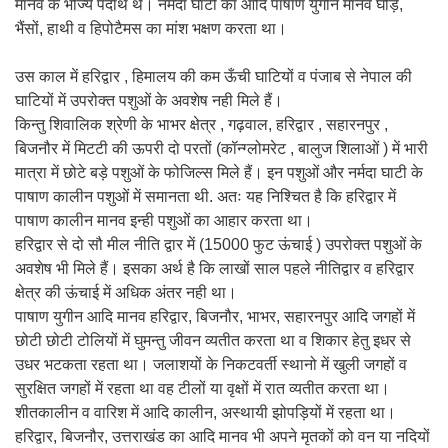
मानव के भोज्य पदार्थ थे। नर्मदा घाटी का आदि पाषाण युगीन मानव घोड़े,
भैंसों, हाथी व हिपोटैमस का मांश भक्षण करता था।
उस काल में हरिद्वार , हिमालय की कम ऊँची घाटियों व पंजाब से नेपाल की
घाटियों में उपरोक्त पशुओं के अवशेष नही मिले हैं।
किन्तु शिवालिक श्रेणी के भाभर क्षेत्र , गढ़वाल, हरिद्वार , सहारनपुर ,
बिजनौर में मिटटी की ऊपरी दो परतों (कॉन्ग्लोमरेट , बालुज शिलाओं ) में भारी
मात्रा में छोटे बड़े पशुओं के फोजिल्स मिले हैं। इन पशुओं और नर्मदा घाटी के
पाषाण कालीन पशुओं में समानता थी. अतः यह निश्चित है कि हरिद्वार में
पाषाण कालीन मानव इन्ही पशुओं का आहार करता था।
हरिद्वार से दो सौ मील नीति द्वार में (15000 फुट ऊंचाई ) उपरोक्त पशुओं के
अवशेष भी मिले हैं। इसका अर्थ है कि लाखों साल पहले नीतिद्वार व हरिद्वार
क्षेत्र की ऊंचाई में अधिक अंतर नही था।
पाषाण युगीन आदि मानव हरिद्वार, बिजनौर, भाभर, सहारनपुर आदि जगहों में
छोटी छोटी टोलियों में घुमन्तु जीवन व्यतीत करता था व शिकार हेतु इधर से
उधर भटकता रहता था। जलाशयों के निकटवर्ती स्थानो में खुली जगहों व
सुरक्षित जगहों में रहता था वह टीलों या वृक्षों में रात व्यतीत करता था।
शीतकालीन व वारिश में आदि कालीन, अस्थायी झोपड़ियों में रहता था।
हरिद्वार, बिजनौर, उत्तराखंड का आदि मानव भी अपने मृतकों को वन या नदियों