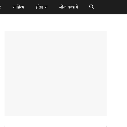
र
साहित्य
इतिहास
लोक कथायें