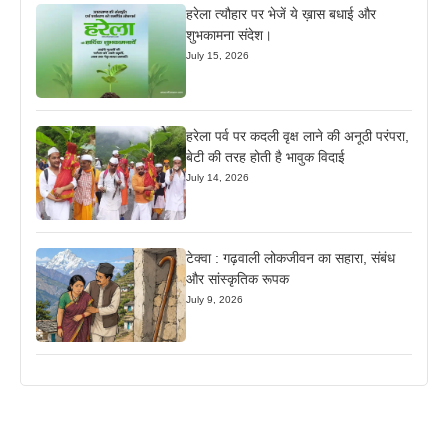
हरेला त्यौहार पर भेजें ये ख़ास बधाई और
शुभकामना संदेश।
July 15, 2026
हरेला पर्व पर कदली वृक्ष लाने की अनूठी परंपरा,
बेटी की तरह होती है भावुक विदाई
July 14, 2026
टेक्वा : गढ़वाली लोकजीवन का सहारा, संबंध
और सांस्कृतिक रूपक
July 9, 2026