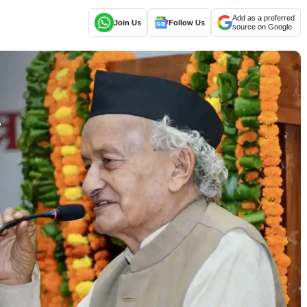
Add as a preferred
Join Us
Follow Us
source on Google