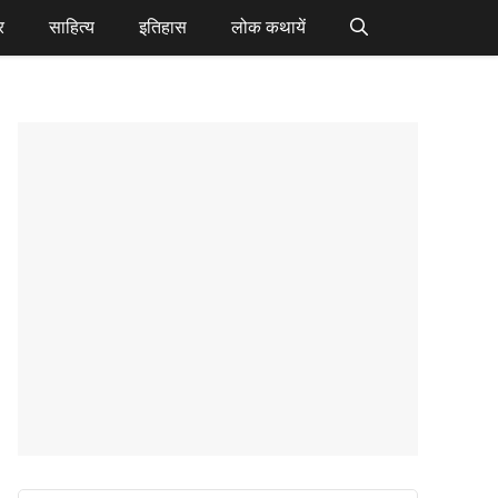
र
साहित्य
इतिहास
लोक कथायें