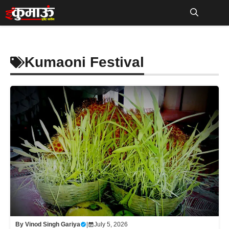
Skip
to
Me
content
Kumaoni Festival
By
Vinod Singh Gariya
|
July 5, 2026