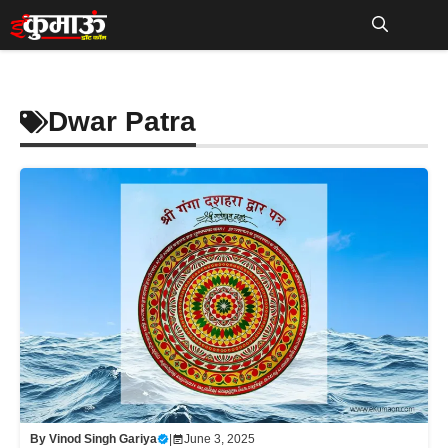
Skip
to
Me
content
Dwar Patra
By
Vinod Singh Gariya
|
June 3, 2025