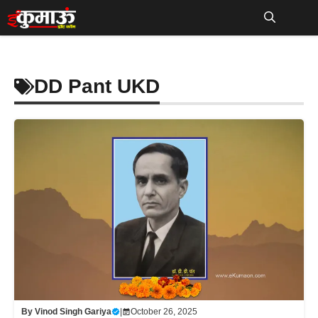
Skip
to
Me
content
DD Pant UKD
By
Vinod Singh Gariya
|
October 26, 2025