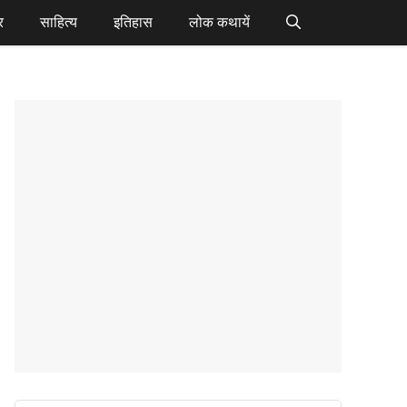
र
साहित्य
इतिहास
लोक कथायें