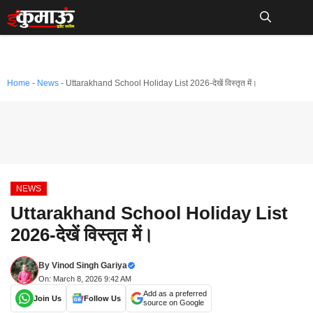
Skip
to
Me
content
Home
-
News
-
Uttarakhand School Holiday List 2026-देखें विस्तृत में।
NEWS
Uttarakhand School Holiday List
2026-देखें विस्तृत में।
By
Vinod Singh Gariya
On: March 8, 2026 9:42 AM
Add as a preferred
Join Us
Follow Us
source on Google