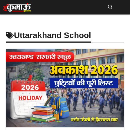
Skip
to
Me
content
Uttarakhand School