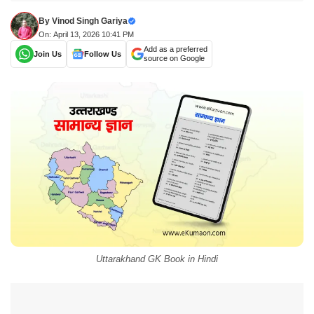
By
Vinod Singh Gariya
On: April 13, 2026 10:41 PM
Add as a preferred
Join Us
Follow Us
source on Google
Uttarakhand GK Book in Hindi