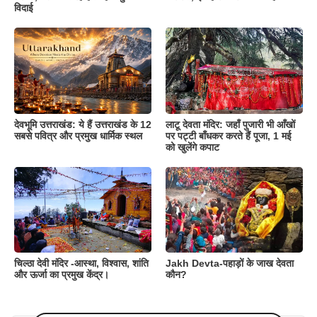
विदाई
देवभूमि उत्तराखंड: ये हैं उत्तराखंड के 12
लाटू देवता मंदिर: जहाँ पुजारी भी आँखों
सबसे पवित्र और प्रमुख धार्मिक स्थल
पर पट्टी बाँधकर करते हैं पूजा, 1 मई
को खुलेंगे कपाट
चिल्ठा देवी मंदिर -आस्था, विश्वास, शांति
Jakh Devta-पहाड़ों के जाख देवता
और ऊर्जा का प्रमुख केंद्र।
कौन?