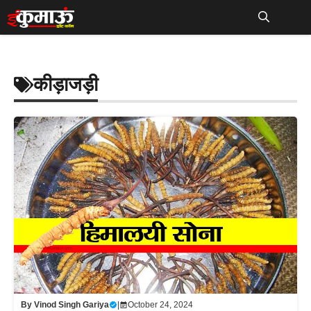
Skip
to
Me
content
कीड़ाजड़ी
By
Vinod Singh Gariya
|
October 24, 2024