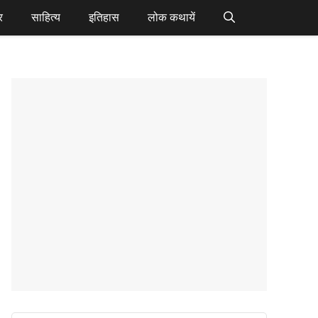
र
साहित्य
इतिहास
लोक कथायें