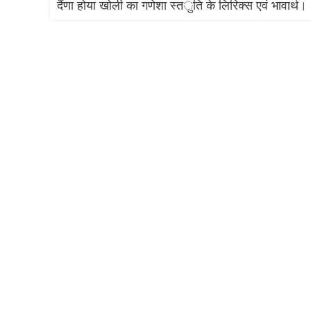
दैंणा होया खोली का गणेशा स्तुति के लिरिक्स एवं भावार्थ।