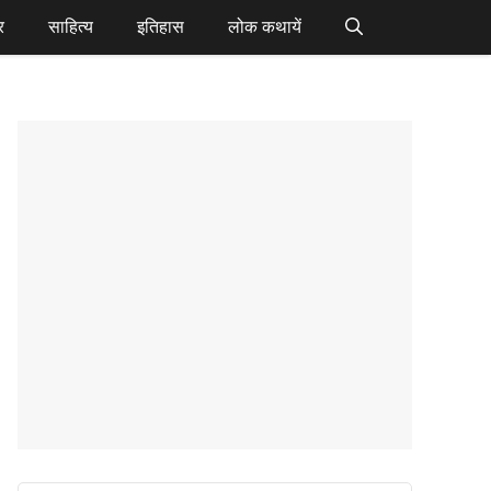
र
साहित्य
इतिहास
लोक कथायें