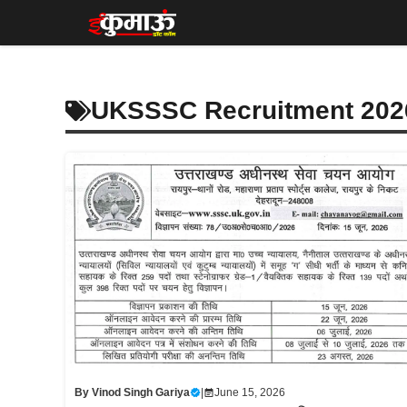
Skip
to
content
UKSSSC Recruitment 202
By
Vinod Singh Gariya
|
June 15, 2026