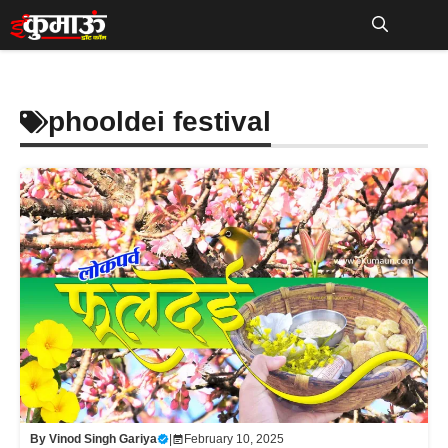
Skip
to
Me
content
phooldei festival
By
Vinod Singh Gariya
|
February 10, 2025