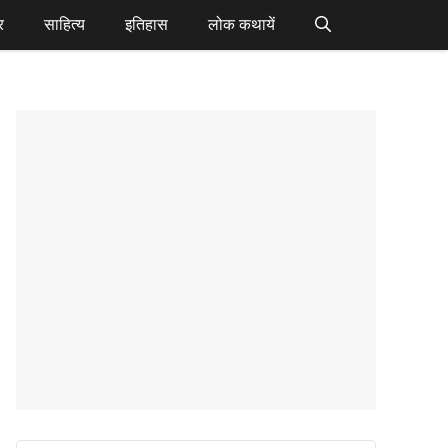
र
साहित्य
इतिहास
लोक कथायें