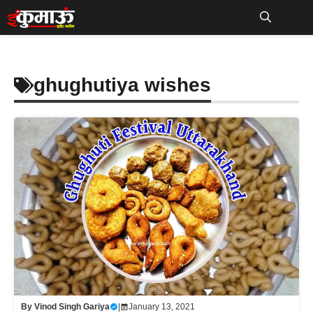
Skip
to
Me
content
ghughutiya wishes
By
Vinod Singh Gariya
|
January 13, 2021