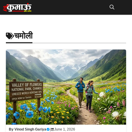
Skip
to
Me
content
चमोली
By
Vinod Singh Gariya
|
June 1, 2026