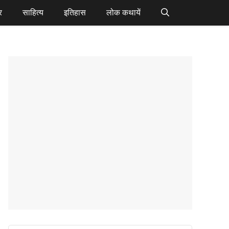
र
साहित्य
इतिहास
लोक कथायें