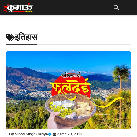
Skip
to
Me
content
इतिहास
By
Vinod Singh Gariya
|
March 23, 2023