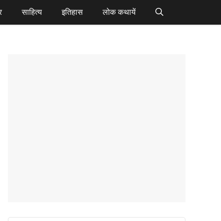
र
साहित्य
इतिहास
लोक कथायें