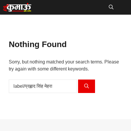
Skip
to
Me
content
Nothing Found
Sorry, but nothing matched your search terms. Please
try again with some different keywords.
Search
for: