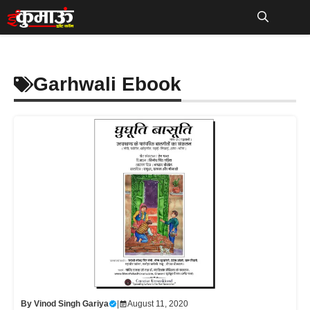
Skip
to
Me
content
Garhwali Ebook
By
Vinod Singh Gariya
|
August 11, 2020