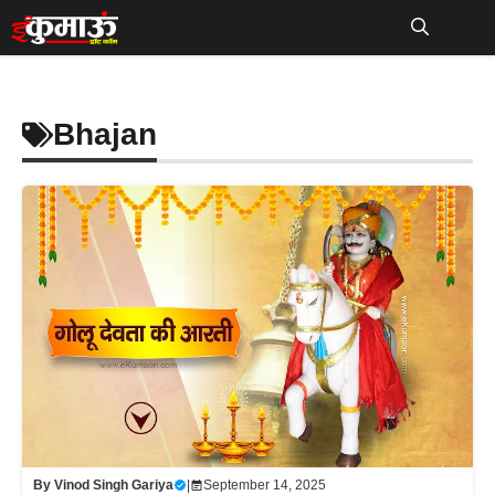
Skip
to
Me
content
Bhajan
By
Vinod Singh Gariya
|
September 14, 2025