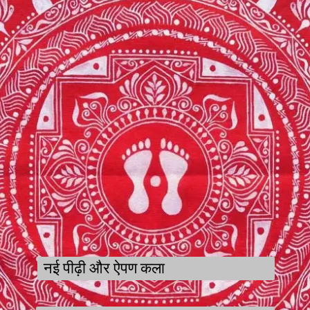
नई पीढ़ी और ऐपण कला